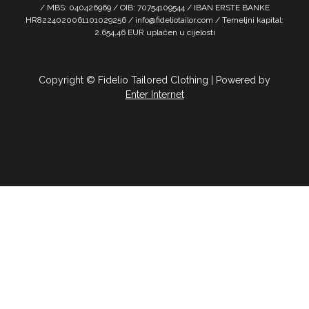
/ MBS: 040426969 / OIB: 70754109544 / IBAN ERSTE BANKE
HR8224020061101029256 / info@fideliotailor.com / Temeljni kapital:
2.654,46 EUR uplaćen u cijelosti
Copyright © Fidelio Tailored Clothing | Powered by
Enter Internet