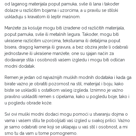
od laganog materijala poput pamuka, svile ili lana i također
dolaze u različitim bojama i uzorcima, a u pravilu se stilski
usklađuju s kravatom ili leptir mašnom.
Manžete za košulje mogu biti izrađene od različitih materijala,
poput pamuka, svile ili metalnih legura. Također, mogu biti
ukrašene različitim uzorcima, teksturama ili detaljima poput
bisera, dragog kamenja ili gravura, a bez obzira jeste li odabrali
jednostavne ili ukrašene manžete, one su sjajan način za
dodavanje stila i osobnosti vašem izgledu i mogu biti odličan
modni dodatak.
Remen je jedan od najvažnijih muških modnih dodataka i kada ga
birate važno je obratiti pozornost na stil, materijal i boju, kako
biste se uskladili s ostatkom vašeg izgleda. Iznimno je važno
pravilno uskladiti remen s cipelama, kako u pogledu boje, tako i
u pogledu obrade kože.
Svi ovi muški modni dodaci mogu pomoći u stvaranju dojma o
vama i vašem stilu te poboljšati vaš izgled u svakoj prilici. Važno
je samo odabrati one koji se uklapaju u vaš stil i osobnost, a mi
smo tu da vam u tome pomognemo.