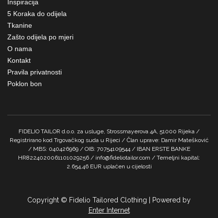
Inspiracija
5 Koraka do odijela
Tkanine
Zašto odijela po mjeri
O nama
Kontakt
Pravila privatnosti
Poklon bon
FIDELIO TAILOR d.o.o. za usluge, Strossmayerova 4A, 51000 Rijeka /
Registrirano kod Trgovačkog suda u Rijeci / Član uprave: Damir Matešković
/ MBS: 040426969 / OIB: 70754109544 / IBAN ERSTE BANKE
HR8224020061101029256 / info@fideliotailor.com / Temeljni kapital:
2.654,46 EUR uplaćen u cijelosti
Copyright © Fidelio Tailored Clothing | Powered by
Enter Internet