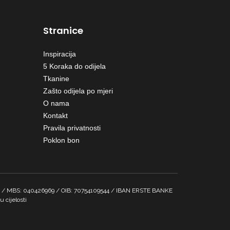
Stranice
Inspiracija
5 Koraka do odijela
Tkanine
Zašto odijela po mjeri
O nama
Kontakt
Pravila privatnosti
Poklon bon
ović / MBS: 040426969 / OIB: 70754109544 / IBAN ERSTE BANKE
 cijelosti