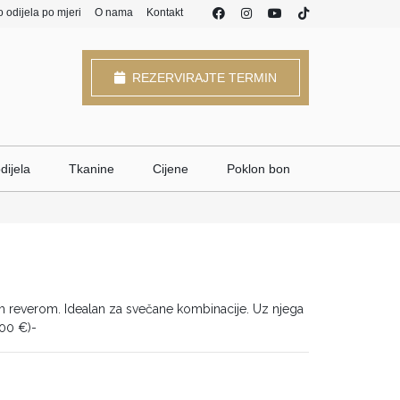
o odijela po mjeri
O nama
Kontakt
REZERVIRAJTE TERMIN
dijela
Tkanine
Cijene
Poklon bon
m reverom. Idealan za svečane kombinacije. Uz njega
,00 €)-