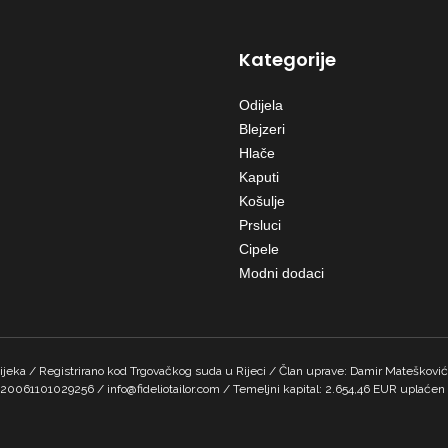
Kategorije
Odijela
Blejzeri
Hlače
Kaputi
Košulje
Prsluci
Cipele
Modni dodaci
Rijeka / Registrirano kod Trgovačkog suda u Rijeci / Član uprave: Damir Matešk
061101029256 / info@fideliotailor.com / Temeljni kapital: 2.654,46 EUR uplaćen u