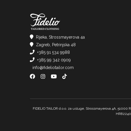
Rijeka, Strossmayerova 4a
Zagreb, Petrinjska 48
+385 91 534 9988
+385 99 342 0909
info@fideliotailor.com
FIDELIO TAILOR d.o.o. za usluge, Strossmayerova 4A, 51000 
HR8224020