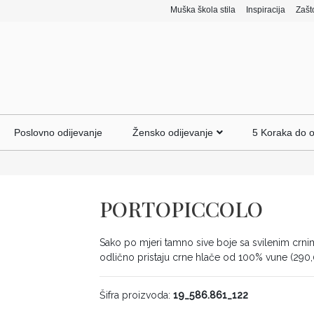
Muška škola stila
Inspiracija
Zašt
Poslovno odijevanje
Žensko odijevanje
5 Koraka do o
PORTOPICCOLO
Sako po mjeri tamno sive boje sa svilenim crni
odlično pristaju crne hlače od 100% vune (290
Šifra proizvoda:
19_586.861_122