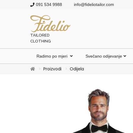
091 534 9988
info@fideliotailor.com
TAILORED
CLOTHING
Radimo po mjeri
Svečano odijevanje
Proizvodi
Odijela