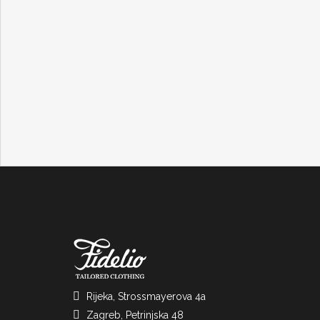
Rijeka, Strossmayerova 4a
Zagreb, Petrinjska 48