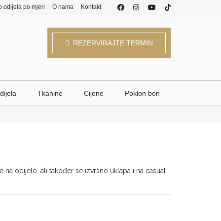
o odijela po mjeri
O nama
Kontakt
REZERVIRAJTE TERMIN
dijela
Tkanine
Cijene
Poklon bon
na odijelo, ali također se izvrsno uklapa i na casual