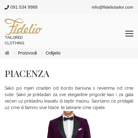
091 534 9988
info@fideliotailor.com
TAILORED
CLOTHING
Proizvodi
Odijela
PIACENZA
Sako po mjeri izrađen od bordo baršuna s reverima od crne
svile. Sako je prikladan za sve elegantne prigode kao i za gala
večeri uz prikladnu kravatu ili leptir mašnu. Savršeno će pristajati
uz crne ili tamno sive hlače, te lakirane crne cipele.